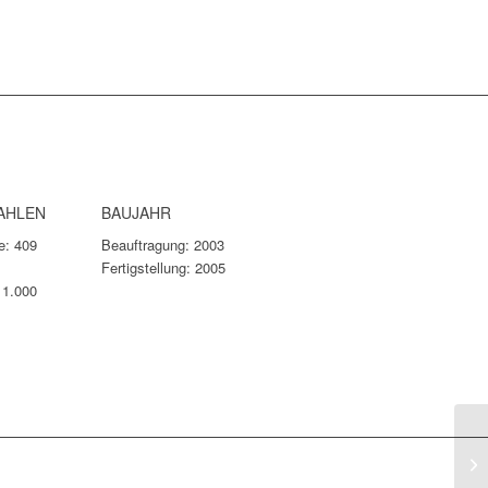
AHLEN
BAUJAHR
e: 409
Beauftragung: 2003
Fertigstellung: 2005
 1.000
ZE