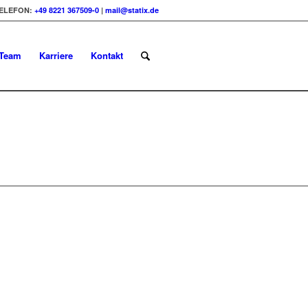
ELEFON:
+49 8221 367509-0
|
mail@statix.de
Team
Karriere
Kontakt