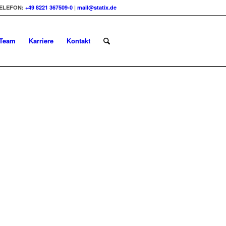
ELEFON:
+49 8221 367509-0
|
mail@statix.de
Team
Karriere
Kontakt