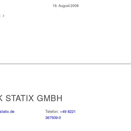
16. August 2008
n
 STATIX GMBH
tatix.de
Telefon:
+49 8221
367509-0