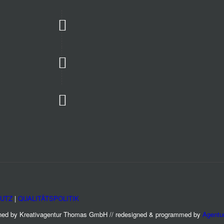
UTZ
|
QUALITÄTSPOLITIK
gned by Kreativagentur Thomas GmbH // redesigned & programmed by
Agentu