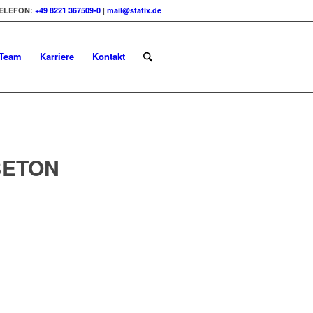
ELEFON:
+49 8221 367509-0
|
mail@statix.de
Team
Karriere
Kontakt
BETON