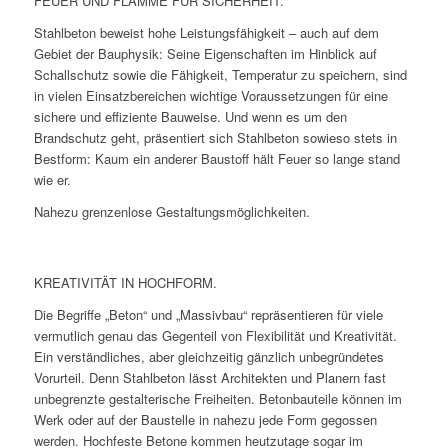
FEUER UND FLAMME FÜR SICHERHEIT.
Stahlbeton beweist hohe Leistungsfähigkeit – auch auf dem
Gebiet der Bauphysik: Seine Eigenschaften im Hinblick auf
Schallschutz sowie die Fähigkeit, Temperatur zu speichern, sind
in vielen Einsatzbereichen wichtige Voraussetzungen für eine
sichere und effiziente Bauweise. Und wenn es um den
Brandschutz geht, präsentiert sich Stahlbeton sowieso stets in
Bestform: Kaum ein anderer Baustoff hält Feuer so lange stand
wie er.
Nahezu grenzenlose Gestaltungsmöglichkeiten.
KREATIVITÄT IN HOCHFORM.
Die Begriffe „Beton“ und „Massivbau“ repräsentieren für viele
vermutlich genau das Gegenteil von Flexibilität und Kreativität.
Ein verständliches, aber gleichzeitig gänzlich unbegründetes
Vorurteil. Denn Stahlbeton lässt Architekten und Planern fast
unbegrenzte gestalterische Freiheiten. Betonbauteile können im
Werk oder auf der Baustelle in nahezu jede Form gegossen
werden. Hochfeste Betone kommen heutzutage sogar im