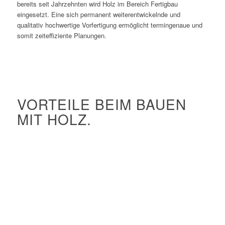
bereits seit Jahrzehnten wird Holz im Bereich Fertigbau
eingesetzt. Eine sich permanent weiterentwickelnde und
qualitativ hochwertige Vorfertigung ermöglicht termingenaue und
somit zeiteffiziente Planungen.
VORTEILE BEIM BAUEN
MIT HOLZ.
Exzellenter Wärmeschutz
Hervorragende Regulierung des Feuchtehaushaltes
Geringes Gewicht hilft bei großen Spannweiten
Nachwachsender Rohstoff
Holz speichert CO2