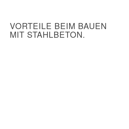
VORTEILE BEIM BAUEN
MIT STAHLBETON.
Kreatives Potenzial
Hoher Feuerwiderstand
Exzellent formbar in Schalungen
Hohe architektonische Freiheit
Sehr robust
Bester Schallschutz
Gut geeignet für Vorfertigung
Schnelle Konstruktion