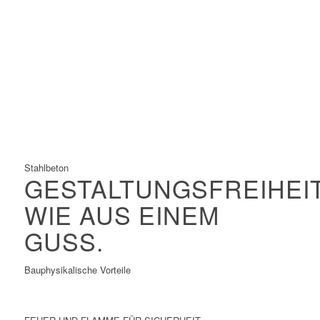
Größte zulässige Materialspannungen
Größte Spannweiten
Filigrane Konstruktionen
Hervorragend geeignet für Vorfertigung und
Baustellenmontage
Schnelle Konstruktion
Stahlbeton
GESTALTUNGSFREIHEI
WIE AUS EINEM
GUSS.
Bauphysikalische Vorteile