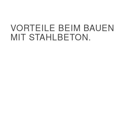
VORTEILE BEIM BAUEN
MIT STAHLBETON.
Kreatives Potenzial
Hoher Feuerwiderstand
Exzellent formbar in Schalungen
Hohe architektonische Freiheit
Sehr robust
Bester Schallschutz
Gut geeignet für Vorfertigung
Schnelle Konstruktion