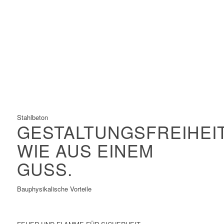
Größte zulässige Materialspannungen
Größte Spannweiten
Filigrane Konstruktionen
Hervorragend geeignet für Vorfertigung und
Baustellenmontage
Schnelle Konstruktion
Stahlbeton
GESTALTUNGSFREIHEI
WIE AUS EINEM
GUSS.
Bauphysikalische Vorteile