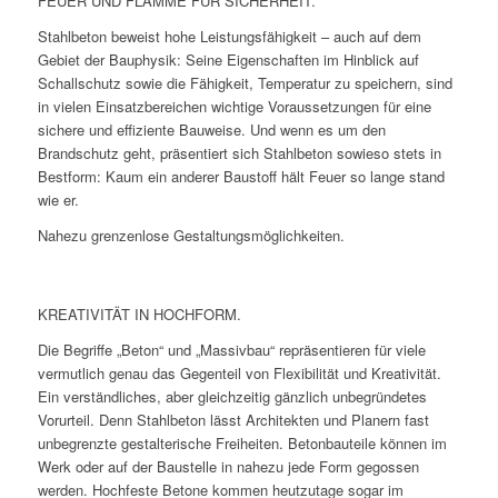
FEUER UND FLAMME FÜR SICHERHEIT.
Stahlbeton beweist hohe Leistungsfähigkeit – auch auf dem
Gebiet der Bauphysik: Seine Eigenschaften im Hinblick auf
Schallschutz sowie die Fähigkeit, Temperatur zu speichern, sind
in vielen Einsatzbereichen wichtige Voraussetzungen für eine
sichere und effiziente Bauweise. Und wenn es um den
Brandschutz geht, präsentiert sich Stahlbeton sowieso stets in
Bestform: Kaum ein anderer Baustoff hält Feuer so lange stand
wie er.
Nahezu grenzenlose Gestaltungsmöglichkeiten.
KREATIVITÄT IN HOCHFORM.
Die Begriffe „Beton“ und „Massivbau“ repräsentieren für viele
vermutlich genau das Gegenteil von Flexibilität und Kreativität.
Ein verständliches, aber gleichzeitig gänzlich unbegründetes
Vorurteil. Denn Stahlbeton lässt Architekten und Planern fast
unbegrenzte gestalterische Freiheiten. Betonbauteile können im
Werk oder auf der Baustelle in nahezu jede Form gegossen
werden. Hochfeste Betone kommen heutzutage sogar im