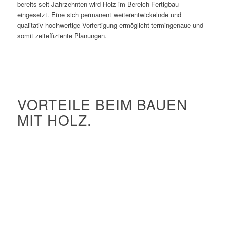
bereits seit Jahrzehnten wird Holz im Bereich Fertigbau
eingesetzt. Eine sich permanent weiterentwickelnde und
qualitativ hochwertige Vorfertigung ermöglicht termingenaue und
somit zeiteffiziente Planungen.
VORTEILE BEIM BAUEN
MIT HOLZ.
Exzellenter Wärmeschutz
Hervorragende Regulierung des Feuchtehaushaltes
Geringes Gewicht hilft bei großen Spannweiten
Nachwachsender Rohstoff
Holz speichert CO2