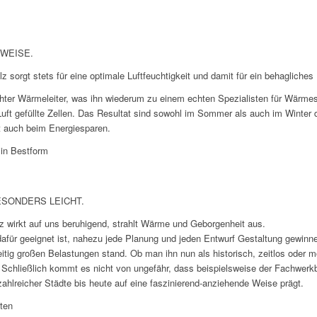
WEISE.
 sorgt stets für eine optimale Luftfeuchtigkeit und damit für ein behagliche
hter Wärmeleiter, was ihn wiederum zu einem echten Spezialisten für Wärm
Luft gefüllte Zellen. Das Resultat sind sowohl im Sommer als auch im Winter d
 auch beim Energiesparen.
 in Bestform
SONDERS LEICHT.
lz wirkt auf uns beruhigend, strahlt Wärme und Geborgenheit aus.
afür geeignet ist, nahezu jede Planung und jeden Entwurf Gestaltung gewinn
zeitig großen Belastungen stand. Ob man ihn nun als historisch, zeitlos oder
. Schließlich kommt es nicht von ungefähr, dass beispielsweise der Fachwerkb
ahlreicher Städte bis heute auf eine faszinierend-anziehende Weise prägt.
ten