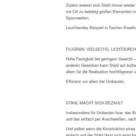
Zudem erweist sich Stahl immer wieder a
vor Ort zu beliebig großen Elementen m
Spannweiten.
Leuchtendes Beispiel in Sachen Kreativi
FILIGRAN. VIELSEITIG. LICHTDURC
Hohe Festigkeit bei geringem Gewicht – 
anderen Gewerken kann Stahl auf äußers
allem für die Realisation hochfiligraner
Effizienz vor allem bei Umbauten.
STAHL MACHT SICH BEZAHLT.
Insbesondere für Umbauten bzw. das Bau
und das einfach per Anschweißen, nach
Und selbst wenn die Konstruktion eines 
einfach und der Stahl lässt sich einsc