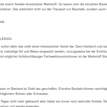
ls enorm flexibel einsetzbarer Werkstoff. So lassen sich die einzelnen Baute
ontieren. Das erleichtert nicht nur den Transport zur Baustelle, sondern au
tät.
HLÄSSIG.
schon allein das stellt einen interessanten Vorteil dar. Denn hierdurch und 
t vielseitige Art und Weise eingesetzt werden, vorzugsweise bei der Erricht
 und möglichst lichtdurchlässiger Fachwerkkonstruktionen ist der Werkstoff Stah
en im Bestand ist Stahl wie geschaffen: Einzelne Bauteile können nachträgl
träglichem Bohren oder Schrauben.
Tages nicht mehr gebraucht wird, bietet sie immer noch wertvolle Vorteile: Di
hmelzen und wiederverwenden.