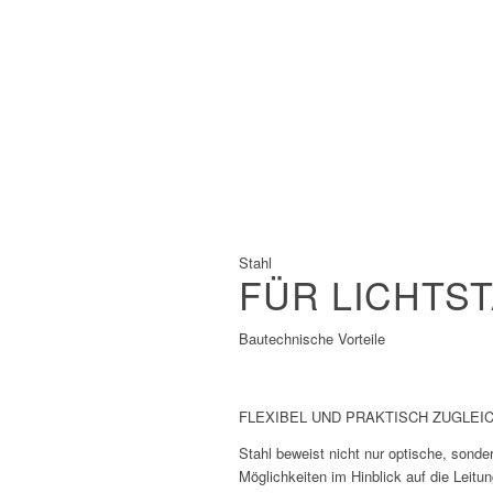
Feuchtehaushaltes
Geringes Gewicht hilft bei großen
Spannweiten
Nachwachsender Rohstoff
Holz speichert CO2
Gut geeignet für die Vorfertigung
Schnelle Konstruktion
Stahl
FÜR LICHTST
Bautechnische Vorteile
FLEXIBEL UND PRAKTISCH ZUGLEIC
Stahl beweist nicht nur optische, sonde
Möglichkeiten im Hinblick auf die Leitu