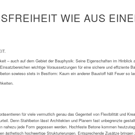
SFREIHEIT WIE AUS EINE
IT.
keit – auch auf dem Gebiet der Bauphysik: Seine Eigenschaften im Hinblick a
n Einsatzbereichen wichtige Voraussetzungen für eine sichere und effiziente
lbeton sowieso stets in Bestform: Kaum ein anderer Baustoff hält Feuer so la
hkeiten.
räsentieren für viele vermutlich genau das Gegenteil von Flexibilität und Kreat
urteil. Denn Stahlbeton lässt Architekten und Planern fast unbegrenzte gestalt
e in nahezu jede Form gegossen werden. Hochfeste Betone kommen heutzuta
n ästhetisch hochwertige Strukturierungen. Entsprechende Zusätze bringen 