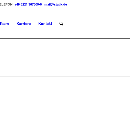
ELEFON:
+49 8221 367509-0
|
mail@statix.de
Team
Karriere
Kontakt