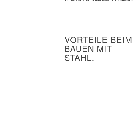
VORTEILE BEIM
BAUEN MIT
STAHL.
Höchste Tragfähigkeit
Größte zulässige Materialspannun
Größte Spannweiten
Filigrane Konstruktionen
Hervorragend geeignet für Vorferti
und Baustellenmontage
Schnelle Konstruktion