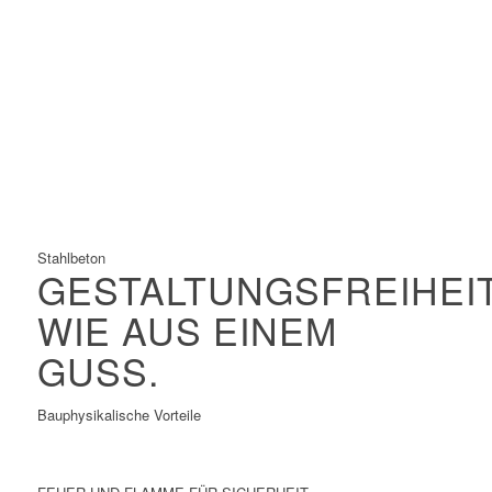
Größte zulässige Materialspannungen
Größte Spannweiten
Filigrane Konstruktionen
Hervorragend geeignet für Vorfertigung und
Baustellenmontage
Schnelle Konstruktion
Stahlbeton
GESTALTUNGSFREIHEI
WIE AUS EINEM
GUSS.
Bauphysikalische Vorteile