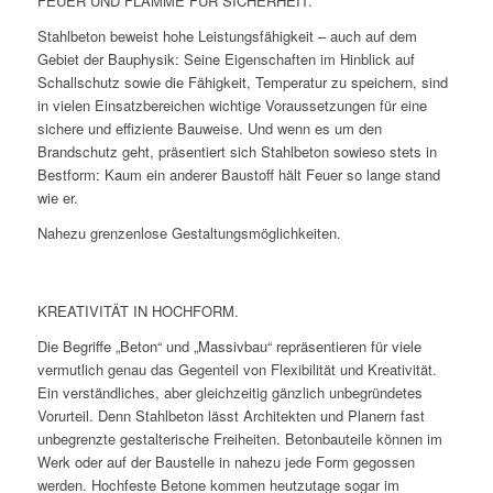
FEUER UND FLAMME FÜR SICHERHEIT.
Stahlbeton beweist hohe Leistungsfähigkeit – auch auf dem
Gebiet der Bauphysik: Seine Eigenschaften im Hinblick auf
Schallschutz sowie die Fähigkeit, Temperatur zu speichern, sind
in vielen Einsatzbereichen wichtige Voraussetzungen für eine
sichere und effiziente Bauweise. Und wenn es um den
Brandschutz geht, präsentiert sich Stahlbeton sowieso stets in
Bestform: Kaum ein anderer Baustoff hält Feuer so lange stand
wie er.
Nahezu grenzenlose Gestaltungsmöglichkeiten.
KREATIVITÄT IN HOCHFORM.
Die Begriffe „Beton“ und „Massivbau“ repräsentieren für viele
vermutlich genau das Gegenteil von Flexibilität und Kreativität.
Ein verständliches, aber gleichzeitig gänzlich unbegründetes
Vorurteil. Denn Stahlbeton lässt Architekten und Planern fast
unbegrenzte gestalterische Freiheiten. Betonbauteile können im
Werk oder auf der Baustelle in nahezu jede Form gegossen
werden. Hochfeste Betone kommen heutzutage sogar im