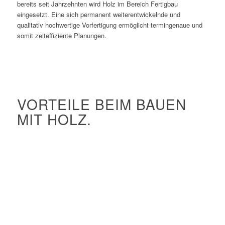
bereits seit Jahrzehnten wird Holz im Bereich Fertigbau
eingesetzt. Eine sich permanent weiterentwickelnde und
qualitativ hochwertige Vorfertigung ermöglicht termingenaue und
somit zeiteffiziente Planungen.
VORTEILE BEIM BAUEN
MIT HOLZ.
Exzellenter Wärmeschutz
Hervorragende Regulierung des Feuchtehaushaltes
Geringes Gewicht hilft bei großen Spannweiten
Nachwachsender Rohstoff
Holz speichert CO2