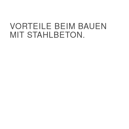
VORTEILE BEIM BAUEN
MIT STAHLBETON.
Kreatives Potenzial
Hoher Feuerwiderstand
Exzellent formbar in Schalungen
Hohe architektonische Freiheit
Sehr robust
Bester Schallschutz
Gut geeignet für Vorfertigung
Schnelle Konstruktion