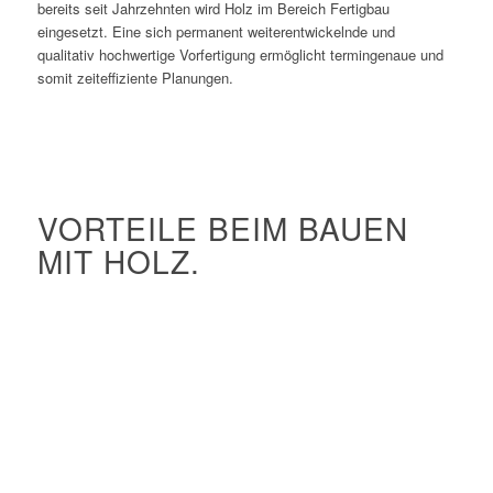
bereits seit Jahrzehnten wird Holz im Bereich Fertigbau
eingesetzt. Eine sich permanent weiterentwickelnde und
qualitativ hochwertige Vorfertigung ermöglicht termingenaue und
somit zeiteffiziente Planungen.
VORTEILE BEIM BAUEN
MIT HOLZ.
Exzellenter Wärmeschutz
Hervorragende Regulierung des Feuchtehaushaltes
Geringes Gewicht hilft bei großen Spannweiten
Nachwachsender Rohstoff
Holz speichert CO2