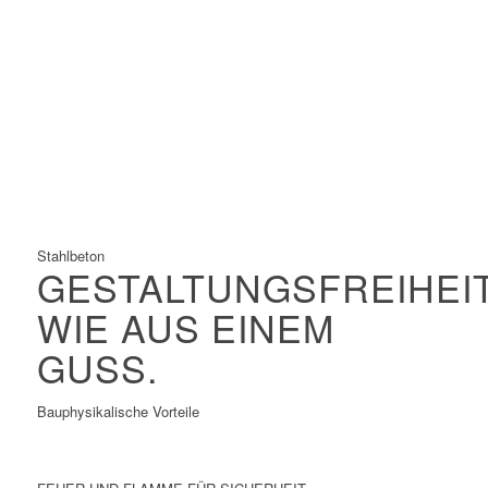
Größte zulässige Materialspannungen
Größte Spannweiten
Filigrane Konstruktionen
Hervorragend geeignet für Vorfertigung und
Baustellenmontage
Schnelle Konstruktion
Stahlbeton
GESTALTUNGSFREIHEI
WIE AUS EINEM
GUSS.
Bauphysikalische Vorteile