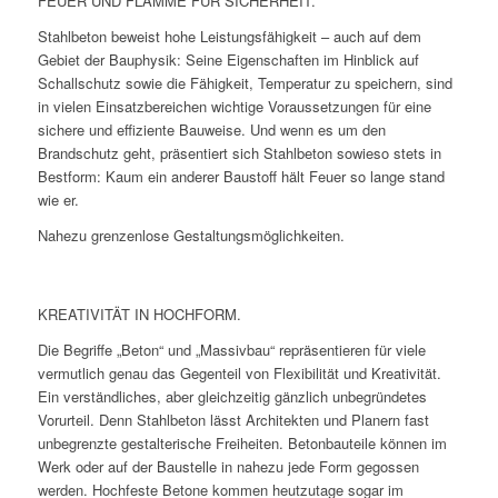
FEUER UND FLAMME FÜR SICHERHEIT.
Stahlbeton beweist hohe Leistungsfähigkeit – auch auf dem
Gebiet der Bauphysik: Seine Eigenschaften im Hinblick auf
Schallschutz sowie die Fähigkeit, Temperatur zu speichern, sind
in vielen Einsatzbereichen wichtige Voraussetzungen für eine
sichere und effiziente Bauweise. Und wenn es um den
Brandschutz geht, präsentiert sich Stahlbeton sowieso stets in
Bestform: Kaum ein anderer Baustoff hält Feuer so lange stand
wie er.
Nahezu grenzenlose Gestaltungsmöglichkeiten.
KREATIVITÄT IN HOCHFORM.
Die Begriffe „Beton“ und „Massivbau“ repräsentieren für viele
vermutlich genau das Gegenteil von Flexibilität und Kreativität.
Ein verständliches, aber gleichzeitig gänzlich unbegründetes
Vorurteil. Denn Stahlbeton lässt Architekten und Planern fast
unbegrenzte gestalterische Freiheiten. Betonbauteile können im
Werk oder auf der Baustelle in nahezu jede Form gegossen
werden. Hochfeste Betone kommen heutzutage sogar im