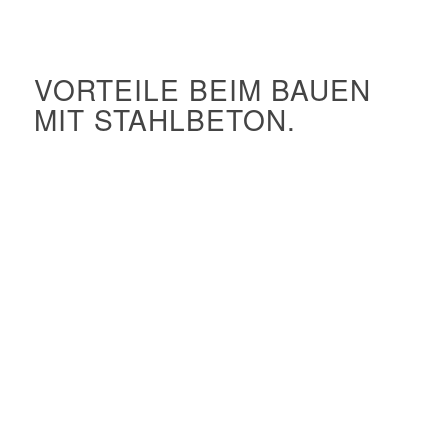
VORTEILE BEIM BAUEN
MIT STAHLBETON.
Kreatives Potenzial
Hoher Feuerwiderstand
Exzellent formbar in Schalungen
Hohe architektonische Freiheit
Sehr robust
Bester Schallschutz
Gut geeignet für Vorfertigung
Schnelle Konstruktion