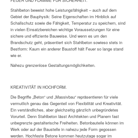
FEUER UND FLAMME FÜR SICHERHEIT.
Stahlbeton beweist hohe Leistungsfähigkeit – auch auf dem
Gebiet der Bauphysik: Seine Eigenschaften im Hinblick auf
Schallschutz sowie die Fähigkeit, Temperatur zu speichern, sind
in vielen Einsatzbereichen wichtige Voraussetzungen für eine
sichere und effiziente Bauweise. Und wenn es um den
Brandschutz geht, präsentiert sich Stahlbeton sowieso stets in
Bestform: Kaum ein anderer Baustoff hält Feuer so lange stand
wie er.
Nahezu grenzenlose Gestaltungsmöglichkeiten.
KREATIVITÄT IN HOCHFORM.
Die Begriffe „Beton“ und „Massivbau“ repräsentieren für viele
vermutlich genau das Gegenteil von Flexibilität und Kreativität.
Ein verständliches, aber gleichzeitig gänzlich unbegründetes
Vorurteil. Denn Stahlbeton lässt Architekten und Planern fast
unbegrenzte gestalterische Freiheiten. Betonbauteile können im
Werk oder auf der Baustelle in nahezu jede Form gegossen
werden. Hochfeste Betone kommen heutzutage sogar im