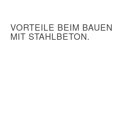
VORTEILE BEIM BAUEN
MIT STAHLBETON.
Kreatives Potenzial
Hoher Feuerwiderstand
Exzellent formbar in Schalungen
Hohe architektonische Freiheit
Sehr robust
Bester Schallschutz
Gut geeignet für Vorfertigung
Schnelle Konstruktion