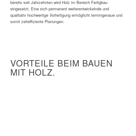
bereits seit Jahrzehnten wird Holz im Bereich Fertigbau
eingesetzt. Eine sich permanent weiterentwickelnde und
qualitativ hochwertige Vorfertigung ermöglicht termingenaue und
somit zeiteffiziente Planungen.
VORTEILE BEIM BAUEN
MIT HOLZ.
Exzellenter Wärmeschutz
Hervorragende Regulierung des Feuchtehaushaltes
Geringes Gewicht hilft bei großen Spannweiten
Nachwachsender Rohstoff
Holz speichert CO2