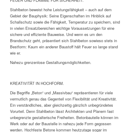
FEUER UND FLAMME FÜR SICHERHEIT.
Stahlbeton beweist hohe Leistungsfähigkeit – auch auf dem
Gebiet der Bauphysik: Seine Eigenschaften im Hinblick auf
Schallschutz sowie die Fähigkeit, Temperatur zu speichern, sind
in vielen Einsatzbereichen wichtige Voraussetzungen für eine
sichere und effiziente Bauweise. Und wenn es um den
Brandschutz geht, präsentiert sich Stahlbeton sowieso stets in
Bestform: Kaum ein anderer Baustoff hält Feuer so lange stand
wie er.
Nahezu grenzenlose Gestaltungsmöglichkeiten.
KREATIVITÄT IN HOCHFORM.
Die Begriffe „Beton“ und „Massivbau“ repräsentieren für viele
vermutlich genau das Gegenteil von Flexibilität und Kreativität.
Ein verständliches, aber gleichzeitig gänzlich unbegründetes
Vorurteil. Denn Stahlbeton lässt Architekten und Planern fast
unbegrenzte gestalterische Freiheiten. Betonbauteile können im
Werk oder auf der Baustelle in nahezu jede Form gegossen
werden. Hochfeste Betone kommen heutzutage sogar im