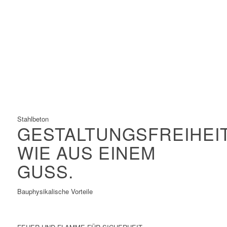
Größte zulässige Materialspannungen
Größte Spannweiten
Filigrane Konstruktionen
Hervorragend geeignet für Vorfertigung und
Baustellenmontage
Schnelle Konstruktion
Stahlbeton
GESTALTUNGSFREIHEI
WIE AUS EINEM
GUSS.
Bauphysikalische Vorteile