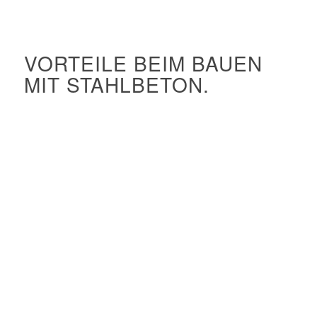
VORTEILE BEIM BAUEN
MIT STAHLBETON.
Kreatives Potenzial
Hoher Feuerwiderstand
Exzellent formbar in Schalungen
Hohe architektonische Freiheit
Sehr robust
Bester Schallschutz
Gut geeignet für Vorfertigung
Schnelle Konstruktion