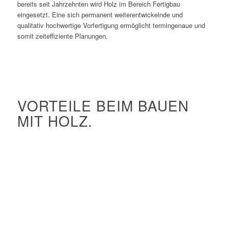
bereits seit Jahrzehnten wird Holz im Bereich Fertigbau
eingesetzt. Eine sich permanent weiterentwickelnde und
qualitativ hochwertige Vorfertigung ermöglicht termingenaue und
somit zeiteffiziente Planungen.
VORTEILE BEIM BAUEN
MIT HOLZ.
Exzellenter Wärmeschutz
Hervorragende Regulierung des Feuchtehaushaltes
Geringes Gewicht hilft bei großen Spannweiten
Nachwachsender Rohstoff
Holz speichert CO2